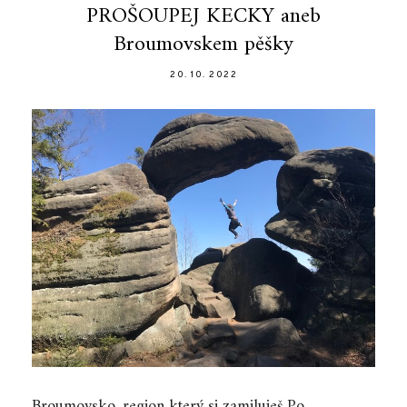
PROŠOUPEJ KECKY aneb
Broumovskem pěšky
20. 10. 2022
Broumovsko, region který si zamiluješ Po