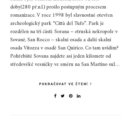
doby(280 př.n.l.) prošlo postupným procesem
romanizace. V roce 1998 byl slavnostně otevřen
archeologický park “Città del Tufo”. Park je
rozdělen na tři části: Sorana – etruská nekropole v
Sovaně, San Rocco – skalní osada a další skalní
osada Vitozza v osadě San Quirico. Co tam uvidím?
Pohřebiště Sovana najdete asi jeden kilometr od
středověké vesničky ve směru na San Martino sul…
POKRAČOVAT VE ČTENÍ